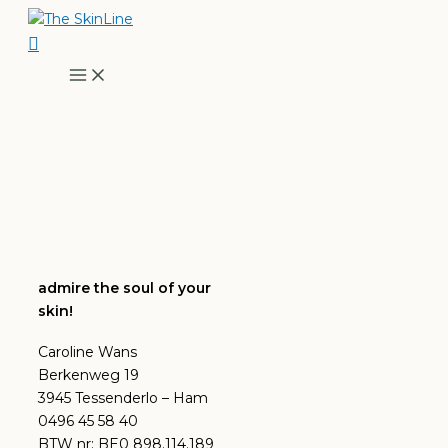
Ga
Zoeken
naar
de
inhoud
admire the soul of your
skin!
Caroline Wans
Berkenweg 19
3945 Tessenderlo – Ham
0496 45 58 40
BTW nr: BE0 898.114.189