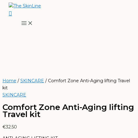
Ga
Zoeken
naar
de
inhoud
Home
/
SKINCARE
/ Comfort Zone Anti-Aging lifting Travel
kit
SKINCARE
Comfort Zone Anti-Aging lifting
Travel kit
€
32.50