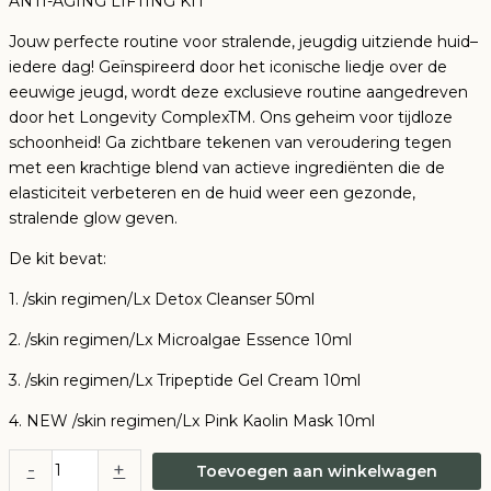
ANTI-AGING LIFTING KIT
Jouw perfecte routine voor stralende, jeugdig uitziende huid
–
iedere dag! Geïnspireerd door het iconische liedje over de
eeuwige jeugd, wordt deze exclusieve routine aangedreven
door het Longevity Complex
TM
. Ons geheim voor tijdloze
schoonheid! Ga zichtbare tekenen van veroudering tegen
met een krachtige blend van actieve ingrediënten die de
elasticiteit verbeteren en de huid weer een gezonde,
stralende glow geven.
De kit bevat:
1. /skin regimen/Lx Detox Cleanser 50ml
2. /skin regimen/Lx Microalgae Essence 10ml
3. /skin regimen/Lx Tripeptide Gel Cream 10ml
4. NEW /skin regimen/Lx Pink Kaolin Mask 10ml
Comfort
-
+
Toevoegen aan winkelwagen
Zone